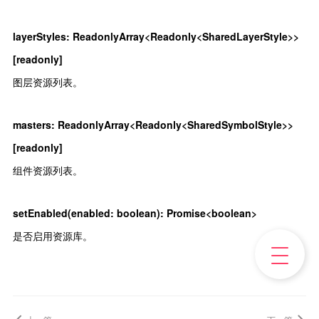
layerStyles
:
ReadonlyArray<Readonly<SharedLayerStyle>>
[readonly]
图层资源列表。
masters
:
ReadonlyArray<Readonly<SharedSymbolStyle>>
[readonly]
组件资源列表。
setEnabled(enabled: boolean)
:
Promise<boolean>
是否启用资源库。