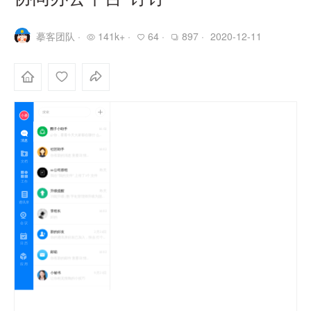
摹客团队 ·
141k+ ·
64 ·
897 ·
2020-12-11