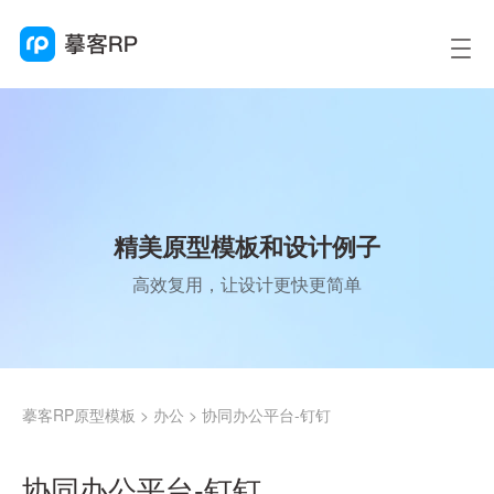
精美原型模板和设计例子
高效复用，让设计更快更简单
摹客RP原型模板
>
办公
>
协同办公平台-钉钉
协同办公平台-钉钉