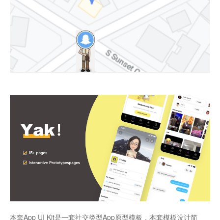
本套App UI Kit是一套社交类型App原型模板，本套模板设计简