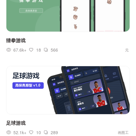
猜拳游戏
67.6k+
18
566
元
足球游戏
52.1k+
10
289
画图工