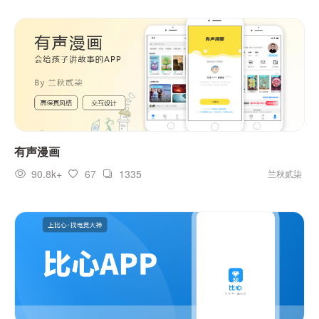
有声漫画
90.8k+
67
1335
兰秋贰柒