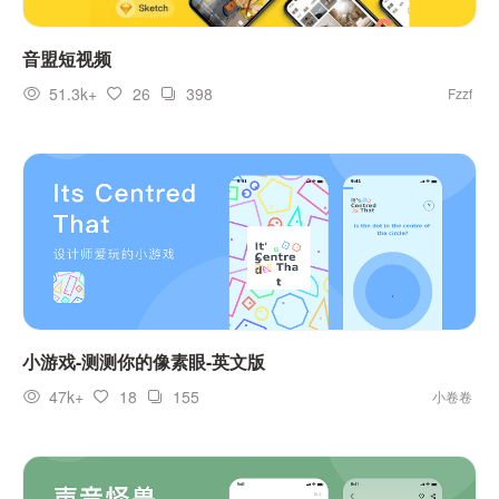
音盟短视频
51.3k+
26
398
Fzzf
小游戏-测测你的像素眼-英文版
47k+
18
155
小卷卷