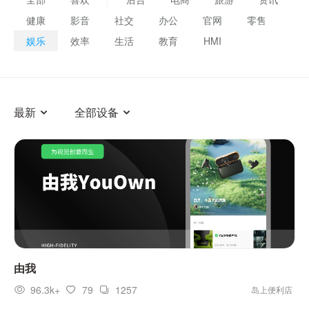
健康
影音
社交
办公
官网
零售
娱乐
效率
生活
教育
HMI
最新
全部设备
由我
96.3k+
79
1257
岛上便利店