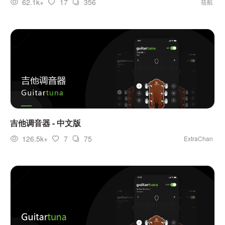
62.1k+
17
356
筱航
吉他调音器 - 中文版
126.5k+
7
75
ExtraChan