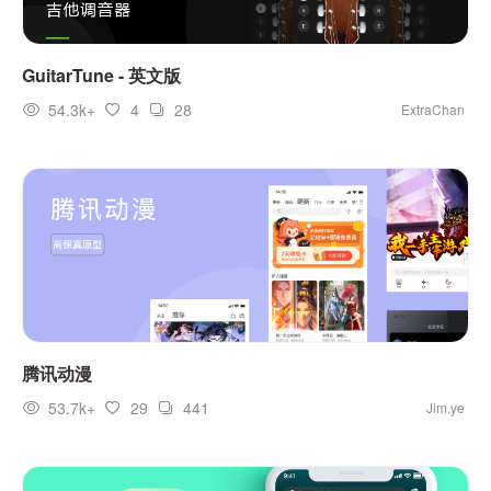
GuitarTune - 英文版
54.3k+
4
28
ExtraChan
腾讯动漫
53.7k+
29
441
Jim.ye