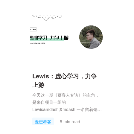
Lewis：虚心学习，力争
上游
今天这一期《摹客人专访》的主角，
是来自项目一组的
Lewis&mdash;&mdash;一名留着锡纸
烫的男人。本次专访，Lewis会跟我们
走进摹客
5 min read
分享一下对于平时工作的一些心得体
会，相信会让大家，对于程序员们的