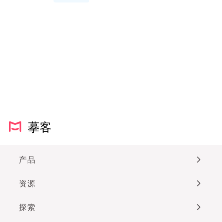
我放弃了。欢迎大家在工作之余跟我
交流游戏心得。Q：你是从什么时候
加入摹客的，现在的你和刚进公司的
时候有什么区别？加入摹客已经快两
年了。在入职摹客后的两年时间里，
我除了获得技术提升外，在处理问题
和与人沟通协同的能力上，均获得了
很大的提...
摹客
产品
资源
探索