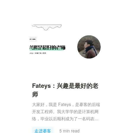
工作生活有更进一步的了解。Q1：先
自我介绍一下吧。大家好，我是
Lewis，是项目一组的前端工程师，练
习时长两年半，爱好是，唱，跳，rua
普和篮球，MUSIC！哦不好意思走错
场了。我是一个在家里待不住...
Fateys：兴趣是最好的老
师
大家好，我是 Fateys，是摹客的后端
开发工程师。我大学学的是计算机网
络，毕业以后顺利成为了一名码农。
平时喜欢打打游戏，以前也喜欢打篮
走进摹客
5 min read
球，不过最近太忙，这个爱好暂时被