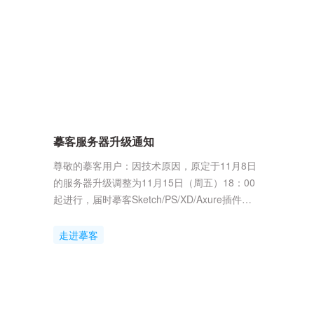
摹客服务器升级通知
尊敬的摹客用户：因技术原因，原定于11月8日
的服务器升级调整为11月15日（周五）18：00
起进行，届时摹客Sketch/PS/XD/Axure插件将
提供更新版本，老版本插件将不再支持使用，更
新至最新版后即可正常使用。服务器升级时间预
走进摹客
估1-2个小时，期间可能会出现图片上传、加载
失败的情况，感谢你的理解和支持！附：摹客各
插件最新版本号（11月15日18：00后提供）插
件最新版本下载地址Sketch正...