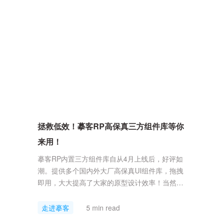
客综合实力的认可，标志着摹客科...
拯救低效！摹客RP高保真三方组件库等你
来用！
摹客RP内置三方组件库自从4月上线后，好评如
潮。提供多个国内外大厂高保真UI组件库，拖拽
即用，大大提高了大家的原型设计效率！当然我
们也关注到了大家的使用反馈，也在持续的对组
件的样式、交互等进行优化，并持续新增大家需
走进摹客
5 min read
要的UI组件库。在近期的更新中，我们就对组件