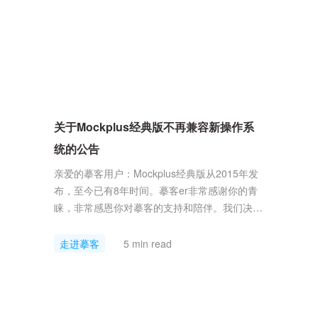
关于Mockplus经典版不再兼容新操作系
统的公告
亲爱的摹客用户：Mockplus经典版从2015年发
布，至今已有8年时间。摹客er非常感谢你的青
睐，非常感恩你对摹客的支持和陪伴。我们决
定，于2023年10月起，不再兼容后续发布的操
作系统（Mac OS 13.4.1以上、Windows 11以
走进摹客
5 min read
上）。多人实时协作的原型设计工具摹客RP是
我们最新的产品，推荐你使用摹客RP进行设计
工作。原Mockplus经典版付费用户，可免费升
级权益到摹客RP进行使用...