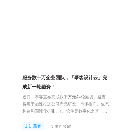
库进行了一波优化，也上新了多个常用三方组件
库。今天我们就来一起详细了解一下什么是UI组
件库和它的作用，摹客RP中都内置哪些组件库
以及如何使用等...
服务数十万企业团队，「摹客设计云」完
成新一轮融资！
近日，摹客宣布完成数千万元A+轮融资。融资
将用于加速推进公司产品研发、市场推广、生态
构建和国际化扩张。1、软件是数字化之基，产
品设计是软件之基产业数字化加速的背景下，企
业对产品设计的协作化、自动化、智能化日益增
走进摹客
5 min read