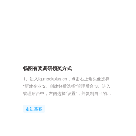
任何问题或需要帮助，可通过摹客官网右下角的
在线客服与我们联系，我们将竭诚为您服务。再
次感...
畅图有奖调研领奖方式
1、进入fg.mockplus.cn，点击右上角头像选择
“新建企业”2、创建好后选择“管理后台”3、进入
管理后台中，左侧选择“设置”，并复制自己的企
业ID。4、企业ID提交到该文档当中：
https://mockplus.feishu.cn/share/base/form/shrcnF0iTczi
走进摹客