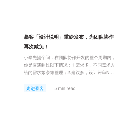
摹客「设计说明」重磅发布，为团队协作
再次减负！
小摹先提个问，在团队协作开发的整个周期内，
你是否遇到过以下情况：1.需求多，不同需求方
给的需求繁杂难整理；2.建议多，设计评审N+1
次，稿件改来改去敲不定；3.文档多，因为交接
疏忽而遗漏细节，极易被甩锅；4.沟通多，反复
走进摹客
5 min read
且冗长的沟通交流，非常影响开发效率；……我
相信绝大多数打工人都或多或少遇过以上情况
（因为小摹也遇过）童叟无欺，想解决这些苦
恼，摹客柔性工作流就可以！再一...