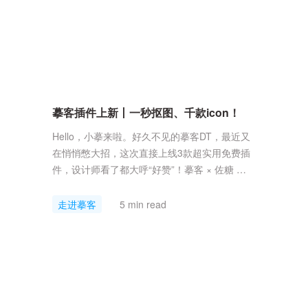
摹客插件上新丨一秒抠图、千款icon！
Hello，小摹来啦。好久不见的摹客DT，最近又
在悄悄憋大招，这次直接上线3款超实用免费插
件，设计师看了都大呼“好赞”！摹客 × 佐糖 ，
在摹客DT实现Ai智能抠图 喜欢用摹客DT的设计
师越来越多，自然小摹收到的需求和反馈也在增
走进摹客
5 min read
多。其中呼声最高的就是「抠图」！对于设计师
而言，处理图片是最基础也是最频繁的工作之
一，每位设计师的设计启蒙操作可能都是&ldq...