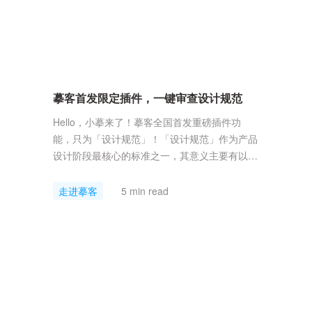
摹客首发限定插件，一键审查设计规范
Hello，小摹来了！摹客全国首发重磅插件功
能，只为「设计规范」！「设计规范」作为产品
设计阶段最核心的标准之一，其意义主要有以下
几点：1.团队协作，保证多流程的成员参与达到
统一；2.提升效率，降低产品开发落地时的错误
走进摹客
5 min read
率；3.高效迭代，让产品优化更新无缝连接；4.
设计复用，塑造产品品牌标准和调性；对于产研
团队而言，设计规范不仅是为了产品视觉，更是
为了产品持续运营发展及团队协作。所以，企业
品牌不同、需...