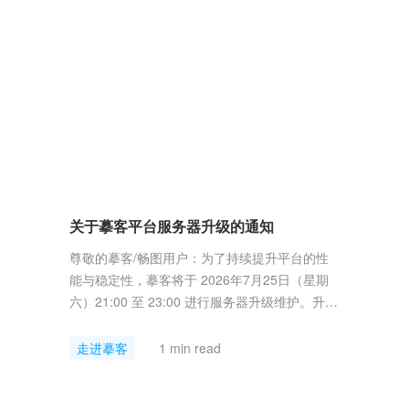
强大、好用，你将获得全面升级的设计体验。
Q1、如何把.mp文件迁移到摹客RP中？
Mockplus的文件可通过下述方式...
关于摹客平台服务器升级的通知
尊敬的摹客/畅图用户：为了持续提升平台的性
能与稳定性，摹客将于 2026年7月25日（星期
六）21:00 至 23:00 进行服务器升级维护。升级
期间，摹客/畅图全平台服务将暂停访问，由此
给您带来的不便，我们深表歉意，并诚挚感谢您
走进摹客
1 min read
的理解与支持。请您根据升级时间合理安排工
作，避免数据同步或协作中断。如您在此期间有