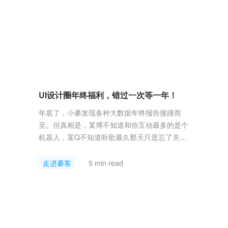
UI设计圈年终福利，错过一次等一年！
年底了，小摹发现各种大数据年终报告接踵而
至。但真相是，某博不知道和你互动最多的是个
机器人，某Q不知道听歌最久那天只是忘了关
APP。大数据不懂你，但是摹客懂你！设计萌新
更希望大佬能在线帮忙改稿！5年经验的设计
走进摹客
5 min read
师，换工具第一要素是设计资源可以无缝迁移！
插件！插件！唯有插件才能将设计师们从重复劳
动中解放！边做设计，边领奖励！现在体验摹客
DT，还可以获得摹客DT创业版终身免费权限
（功能直接拉满！）以及京东...