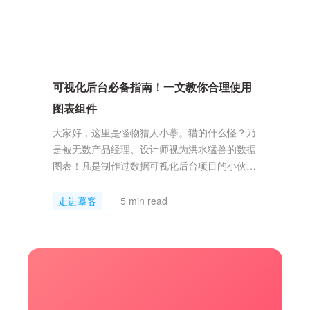
可视化后台必备指南！一文教你合理使用
图表组件
大家好，这里是怪物猎人小摹。猎的什么怪？乃
是被无数产品经理、设计师视为洪水猛兽的数据
图表！凡是制作过数据可视化后台项目的小伙
伴，都知道这其中的水有多深，小摹总结了图表
四宗罪：构成复杂，图表元素数量多且密集。种
走进摹客
5 min read
类多样，越少见的图表类型越奇怪。数据成堆，
把数据和坐标对齐都能干一下午。维护黑洞，往
已有的大图表上再加一个项目都能直接爆炸。不
过小摹已经根据不同使用需求，为大家整理好了
狩猎图表怪的攻略，今天一...