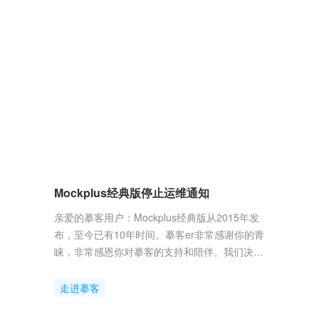
长的渴求和行业中高质量协作平台的匮乏，是如
今数字化产品研发中非常明显的问题。产品设计
的核心痛点“单兵抱团，效率低下”难以解决，主
要表现为：难协作、难自动、难兼容、难设...
Mockplus经典版停止运维通知
亲爱的摹客用户：Mockplus经典版从2015年发
布，至今已有10年时间。摹客er非常感谢你的青
睐，非常感恩你对摹客的支持和陪伴。我们决
定，于2025年9月3日起，停止Mockplus经典版
的运维。建议你立即迁移到摹客RP进行使用。
走进摹客
摹客RP是Mockplus经典版的升级版，功能更加