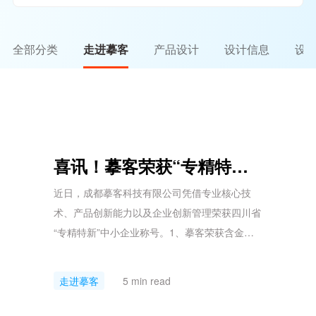
全部分类
走进摹客
产品设计
设计信息
设
喜讯！摹客荣获“专精特新”中小企
近日，成都摹客科技有限公司凭借专业核心技
术、产品创新能力以及企业创新管理荣获四川省
“专精特新”中小企业称号。1、摹客荣获含金量
最高的中小企业荣誉“专精特新”是含金量最高的
中小企业荣誉，成都摹客科技此次成功入选
走进摹客
5 min read
2023年度四川省“专精特新”中小企业，不仅是对
摹客科技研发创新和产品创新的肯定，更是对摹