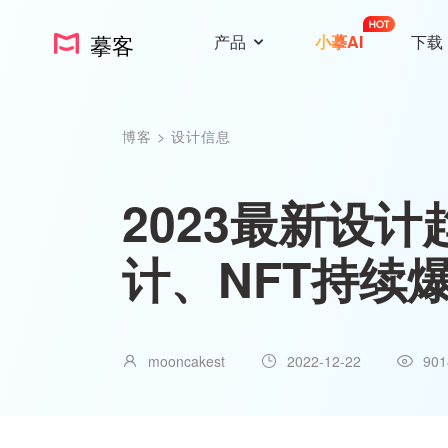
摹客
产品
小摹AI
下载
博客
>
设计信息
2023最新设
计、NFT持续
mooncakest
2022-12-22
901