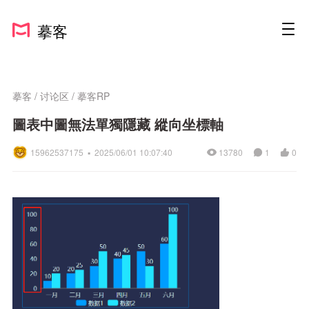
摹客
摹客
/
讨论区
/
摹客RP
圖表中圖無法單獨隱藏 縱向坐標軸
15962537175 ▪
2025/06/01 10:07:40
13780
1
0