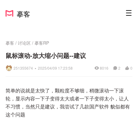
摹客
摹客
/
讨论区
/
摹客RP
鼠标滚动-放大缩小问题--建议
251355674 ▪
2025/04/09 17:23:58
8016
2
0
简单的说就是太快了，颗粒度不够细，稍微滚动一下滚
轮，显示内容一下子变得太大或者一下子变得太小，让人
不习惯，当然只是建议，我尝试了几款国产软件 貌似都有
这个问题