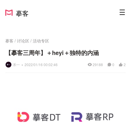
摹客
摹客
/
讨论区
/
活动专区
【摹客三周年】＋heyi＋独特的内涵
禾一 ▪
2022/01/16 00:02:46
29188
0
2