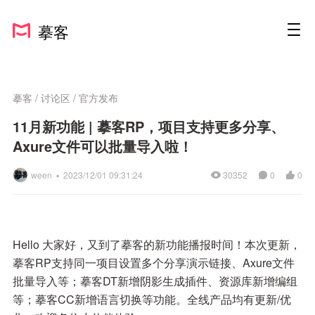
摹客
摹客
/
讨论区
/
官方发布
11月新功能 | 摹客RP，项目支持更多分享、
Axure文件可以批量导入啦！
ween ▪
2023/12/01 09:31:24
30352
0
0
Hello 大家好，又到了摹客的新功能播报时间！本次更新，
摹客RP支持同一项目设置多个分享演示链接、Axure文件
批量导入等；摹客DT新增阴影生成插件、资源库新增编组
等；摹客CC新增语言切换等功能。全线产品均有更新/优